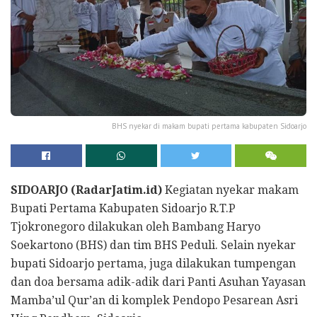
BHS nyekar di makam bupati pertama kabupaten Sidoarjo
SIDOARJO (RadarJatim.id)
Kegiatan nyekar makam
Bupati Pertama Kabupaten Sidoarjo R.T.P
Tjokronegoro dilakukan oleh Bambang Haryo
Soekartono (BHS) dan tim BHS Peduli. Selain nyekar
bupati Sidoarjo pertama, juga dilakukan tumpengan
dan doa bersama adik-adik dari Panti Asuhan Yayasan
Mamba’ul Qur’an di komplek Pendopo Pesarean Asri