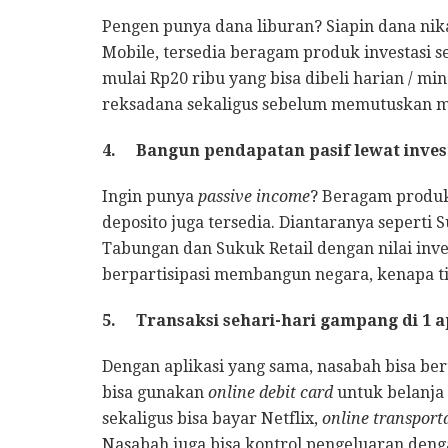
Pengen punya dana liburan? Siapin dana ni
Mobile, tersedia beragam produk investasi s
mulai Rp20 ribu yang bisa dibeli harian / m
reksadana sekaligus sebelum memutuskan m
4.
Bangun pendapatan pasif lewat investa
Ingin punya
passive income
? Beragam produk
deposito juga tersedia. Diantaranya seperti 
Tabungan dan Sukuk Retail dengan nilai inve
berpartisipasi membangun negara, kenapa t
5.
Transaksi sehari-hari gampang di 1 a
Dengan aplikasi yang sama, nasabah bisa be
bisa gunakan
online debit card
untuk belanja
sekaligus bisa bayar Netflix,
online transpor
Nasabah juga bisa kontrol pengeluaran dengan