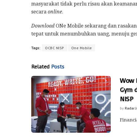
masyarakat tidak perlu risau akan keaman
secara
online
.
Download
ONe Mobile sekarang dan rasakan 
tepat untuk menumbuhkan uang, menuju ge
Tags:
OCBC NISP
One Mobile
Related
Posts
Wow P
Gym d
NISP
by
Radar 
Financi