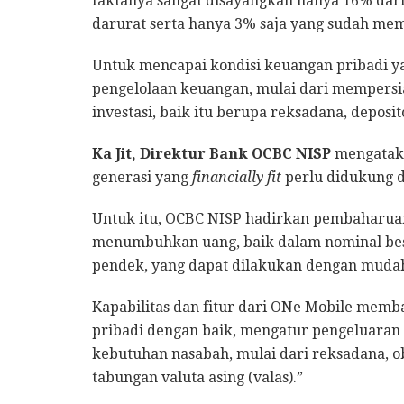
faktanya sangat disayangkan hanya 16% dar
darurat serta hanya 3% saja yang sudah memi
Untuk mencapai kondisi keuangan pribadi 
pengelolaan keuangan, mulai dari mempersi
investasi, baik itu berupa reksadana, depos
Ka Jit, Direktur Bank OCBC NISP
mengataka
generasi yang
financially fit
perlu didukung d
Untuk itu, OCBC NISP hadirkan pembaharuan
menumbuhkan uang, baik dalam nominal besa
pendek, yang dapat dilakukan dengan mudah
Kapabilitas dan fitur dari ONe Mobile mem
pribadi dengan baik, mengatur pengeluaran 
kebutuhan nasabah, mulai dari reksadana, ob
tabungan valuta asing (valas).”