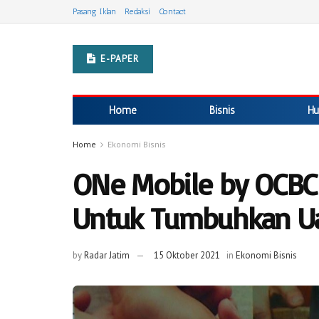
Pasang Iklan
Redaksi
Contact
E-PAPER
Home
Bisnis
Hu
Home
Ekonomi Bisnis
ONe Mobile by OCBC N
Untuk Tumbuhkan U
by
Radar Jatim
15 Oktober 2021
in
Ekonomi Bisnis