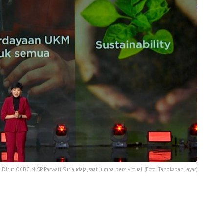
Dirut OCBC NISP Parwati Surjaudaja, saat jumpa pers virtual. (Foto: Tangkapan layar)