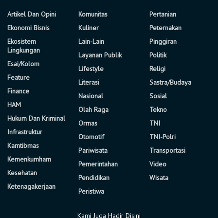
Artikel Dan Opini
Komunitas
Pertanian
Ekonomi Bisnis
Kuliner
Peternakan
Ekosistem
Lain-Lain
Pinggiran
Lingkungan
Layanan Publik
Politik
Esai/Kolom
Lifestyle
Religi
Feature
Literasi
Sastra/Budaya
Finance
Nasional
Sosial
HAM
Olah Raga
Tekno
Hukum Dan Kriminal
Ormas
TNI
Infrastruktur
Otomotif
TNI-Polri
Kamtibmas
Pariwisata
Transportasi
Kemenkumham
Pemerintahan
Video
Kesehatan
Pendidikan
Wisata
Ketenagakerjaan
Peristiwa
Kami Juga Hadir Disini