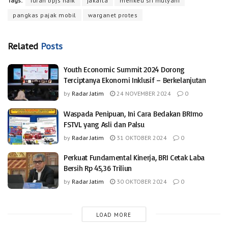
Tags:
iuran bpjs naik
jakarta
menkeu sri mulyani
pangkas pajak mobil
warganet protes
Related
Posts
Youth Economic Summit 2024 Dorong
Terciptanya Ekonomi Inklusif – Berkelanjutan
by
Radar Jatim
24 NOVEMBER 2024
0
Waspada Penipuan, Ini Cara Bedakan BRImo
FSTVL yang Asli dan Palsu
by
Radar Jatim
31 OKTOBER 2024
0
Perkuat Fundamental Kinerja, BRI Cetak Laba
Bersih Rp 45,36 Triliun
by
Radar Jatim
30 OKTOBER 2024
0
LOAD MORE