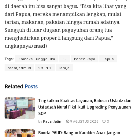
di daerah itu bisa sangat bagus. “Bisa kita lihat yang
dari Papua, mereka menampilkan lengkap, mulai
tarian, makanan, pakaian hingga rumah adatnya.
Sungguh di luar dugaan paguyuban orang tua
menghadirkan properti langsung dari Papua,”
ungkapnya.(
mad
)
Tags:
Bhineka Tunggal Ika
P5
Panen Raya
Papua
radarjatim.id
SMPN 1
Toraja
Related
Posts
Tingkatkan Kualitas Layanan, Ratusan Ustadz dan
Ustadzah Nurul Fikri Ikuti Upgrading Penyusunan
SOP
by
Radar Jatim
9 AGUSTUS 2026
0
Bunda PAUD: Bangun Karakter Anak Jangan