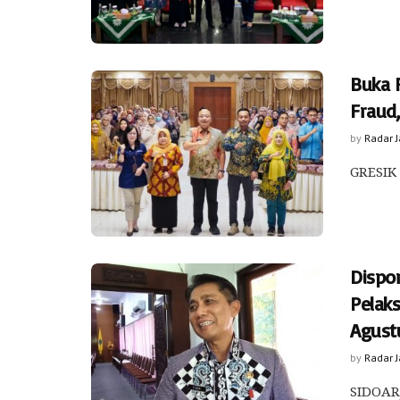
Buka 
Fraud
by
Radar 
GRESIK 
Dispo
Pelak
Agust
by
Radar 
SIDOARJ