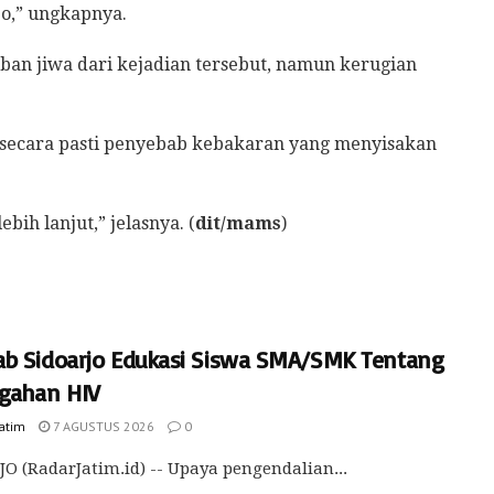
o,” ungkapnya.
ban jiwa dari kejadian tersebut, namun kerugian
 secara pasti penyebab kebakaran yang menyisakan
ih lanjut,” jelasnya. (
dit/mams
)
b Sidoarjo Edukasi Siswa SMA/SMK Tentang
gahan HIV
Jatim
7 AGUSTUS 2026
0
O (RadarJatim.id) -- Upaya pengendalian...