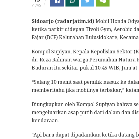
VIEWS
Sidoarjo (radarjatim.id)
Mobil Honda Odyss
ketika parkir didepan Tivoli Gym, Aerobic d
Fajar (BCF) Kelurahan Bulusidokare, Kecamat
Kompol Supiyan, Kepala Kepolisian Sektor (
dr. Reza Rahman warga Perumahan Natura Re
Buduran itu sekitar pukul 10.45 WIB, Jum’at (
“Selang 10 menit saat pemilik masuk ke dal
memberitahu jika mobilnya terbakar,” katan
Diungkapkan oleh Kompol Supiyan bahwa sebe
mengeluarkan asap putih dari dalam dan di
kendaraan.
“Api baru dapat dipadamkan ketika datang 