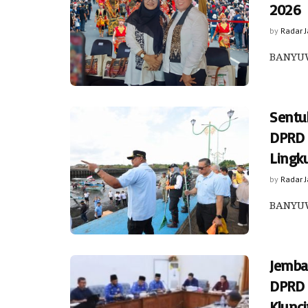
2026
by
Radar 
​BANYU
Sentu
DPRD 
Lingk
by
Radar 
BANYUW
Jemba
DPRD 
Klunc