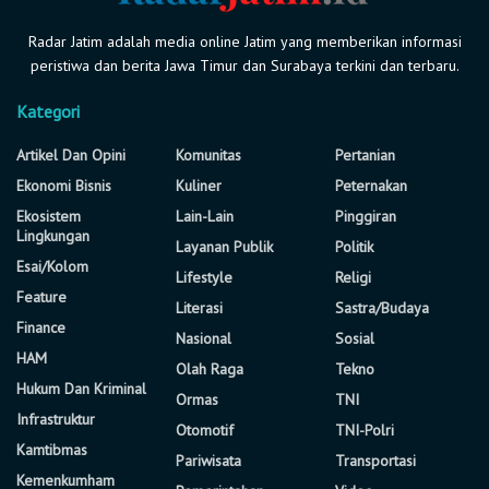
Radar Jatim adalah media online Jatim yang memberikan informasi
peristiwa dan berita Jawa Timur dan Surabaya terkini dan terbaru.
Kategori
Artikel Dan Opini
Komunitas
Pertanian
Ekonomi Bisnis
Kuliner
Peternakan
Ekosistem
Lain-Lain
Pinggiran
Lingkungan
Layanan Publik
Politik
Esai/Kolom
Lifestyle
Religi
Feature
Literasi
Sastra/Budaya
Finance
Nasional
Sosial
HAM
Olah Raga
Tekno
Hukum Dan Kriminal
Ormas
TNI
Infrastruktur
Otomotif
TNI-Polri
Kamtibmas
Pariwisata
Transportasi
Kemenkumham