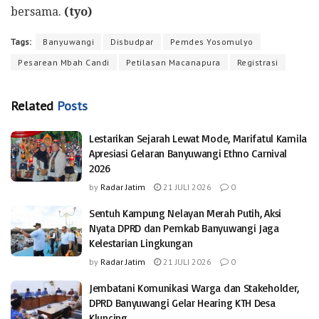
bersama.
(tyo)
Tags:
Banyuwangi
Disbudpar
Pemdes Yosomulyo
Pesarean Mbah Candi
Petilasan Macanapura
Registrasi
Related
Posts
Lestarikan Sejarah Lewat Mode, Marifatul Kamila
Apresiasi Gelaran Banyuwangi Ethno Carnival
2026
by
Radar Jatim
21 JULI 2026
0
Sentuh Kampung Nelayan Merah Putih, Aksi
Nyata DPRD dan Pemkab Banyuwangi Jaga
Kelestarian Lingkungan
by
Radar Jatim
21 JULI 2026
0
Jembatani Komunikasi Warga dan Stakeholder,
DPRD Banyuwangi Gelar Hearing KTH Desa
Kluncing