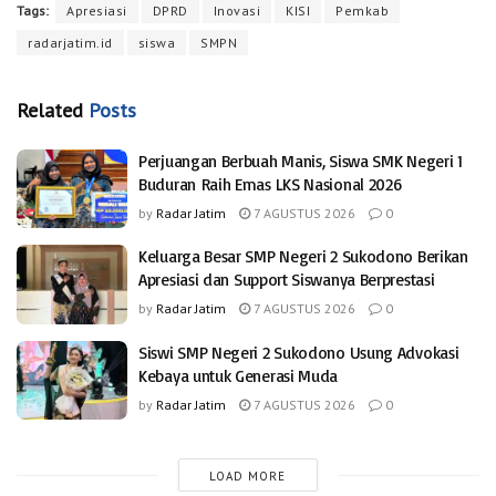
Tags:
Apresiasi
DPRD
Inovasi
KISI
Pemkab
radarjatim.id
siswa
SMPN
Related
Posts
Perjuangan Berbuah Manis, Siswa SMK Negeri 1
Buduran Raih Emas LKS Nasional 2026
by
Radar Jatim
7 AGUSTUS 2026
0
Keluarga Besar SMP Negeri 2 Sukodono Berikan
Apresiasi dan Support Siswanya Berprestasi
by
Radar Jatim
7 AGUSTUS 2026
0
Siswi SMP Negeri 2 Sukodono Usung Advokasi
Kebaya untuk Generasi Muda
by
Radar Jatim
7 AGUSTUS 2026
0
LOAD MORE