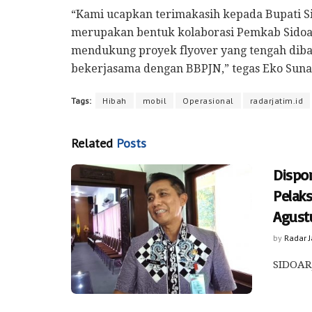
“Kami ucapkan terimakasih kepada Bupati Sid
merupakan bentuk kolaborasi Pemkab Sidoar
mendukung proyek flyover yang tengah diba
bekerjasama dengan BBPJN,” tegas Eko Sunar
Tags:
Hibah
mobil
Operasional
radarjatim.id
Related
Posts
Dispo
Pelak
Agust
by
Radar 
SIDOARJ