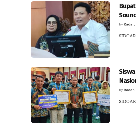
Bupat
Sound
by
Radar 
SIDOARJ
Siswa 
Nasio
by
Radar 
SIDOARJ