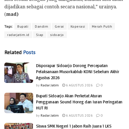
dijadikan sebagai contoh secara nasional,” urainya.
(
mad)
Tags:
Bupati
Dandim
Gerai
Koperasi
Merah Putih
radarjatim.id
Siap
sidoarjo
Related
Posts
Disporapar Sidoarjo Dorong Percepatan
Pelaksanaan Musorkablub KONI Sebelum Akhir
Agustus 2026
by
Radar Jatim
6 AGUSTUS 2026
0
Bupati Sidoarjo Akan Perketat Aturan
Penggunaan Sound Horeg dan Iuran Peringatan
HUT RI
by
Radar Jatim
6 AGUSTUS 2026
0
Siswa SMK Negeri 1 Jabon Raih Juara 1 LKS