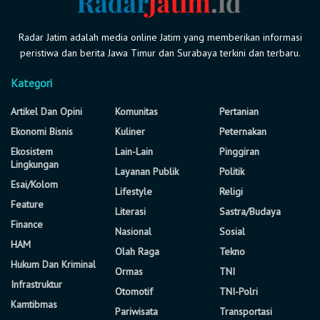
Radar Jatim adalah media online Jatim yang memberikan informasi
peristiwa dan berita Jawa Timur dan Surabaya terkini dan terbaru.
Kategori
Artikel Dan Opini
Komunitas
Pertanian
Ekonomi Bisnis
Kuliner
Peternakan
Ekosistem
Lain-Lain
Pinggiran
Lingkungan
Layanan Publik
Politik
Esai/Kolom
Lifestyle
Religi
Feature
Literasi
Sastra/Budaya
Finance
Nasional
Sosial
HAM
Olah Raga
Tekno
Hukum Dan Kriminal
Ormas
TNI
Infrastruktur
Otomotif
TNI-Polri
Kamtibmas
Pariwisata
Transportasi