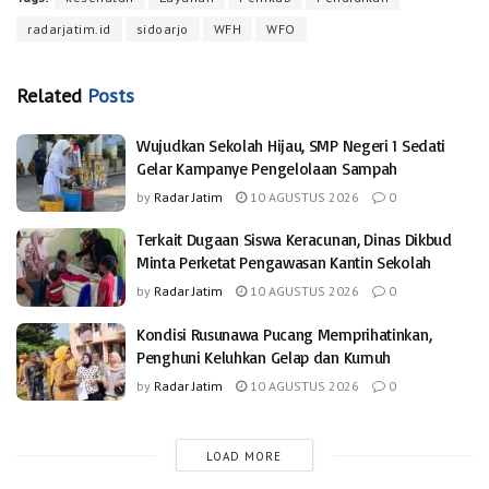
radarjatim.id
sidoarjo
WFH
WFO
Related
Posts
Wujudkan Sekolah Hijau, SMP Negeri 1 Sedati
Gelar Kampanye Pengelolaan Sampah
by
Radar Jatim
10 AGUSTUS 2026
0
Terkait Dugaan Siswa Keracunan, Dinas Dikbud
Minta Perketat Pengawasan Kantin Sekolah
by
Radar Jatim
10 AGUSTUS 2026
0
Kondisi Rusunawa Pucang Memprihatinkan,
Penghuni Keluhkan Gelap dan Kumuh
by
Radar Jatim
10 AGUSTUS 2026
0
LOAD MORE