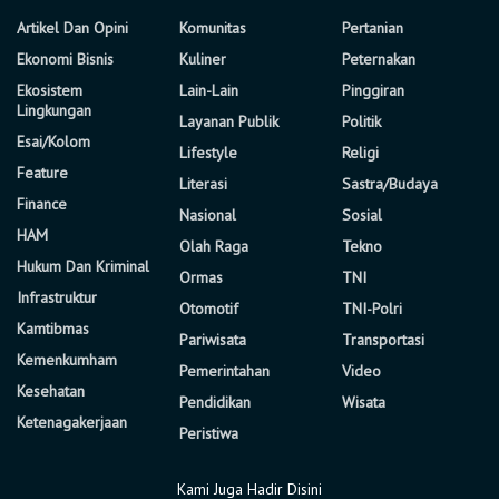
Artikel Dan Opini
Komunitas
Pertanian
Ekonomi Bisnis
Kuliner
Peternakan
Ekosistem
Lain-Lain
Pinggiran
Lingkungan
Layanan Publik
Politik
Esai/Kolom
Lifestyle
Religi
Feature
Literasi
Sastra/Budaya
Finance
Nasional
Sosial
HAM
Olah Raga
Tekno
Hukum Dan Kriminal
Ormas
TNI
Infrastruktur
Otomotif
TNI-Polri
Kamtibmas
Pariwisata
Transportasi
Kemenkumham
Pemerintahan
Video
Kesehatan
Pendidikan
Wisata
Ketenagakerjaan
Peristiwa
Kami Juga Hadir Disini