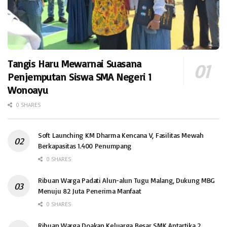
Tangis Haru Mewarnai Suasana
Penjemputan Siswa SMA Negeri 1
Wonoayu
0 SHARES
Soft Launching KM Dharma Kencana V, Fasilitas Mewah
Berkapasitas 1.400 Penumpang
0 SHARES
Ribuan Warga Padati Alun-alun Tugu Malang, Dukung MBG
Menuju 82 Juta Penerima Manfaat
0 SHARES
Ribuan Warga Doakan Keluarga Besar SMK Antartika 2