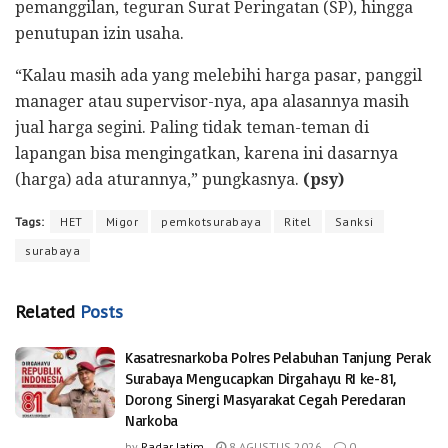
pemanggilan, teguran Surat Peringatan (SP), hingga
penutupan izin usaha.
“Kalau masih ada yang melebihi harga pasar, panggil
manager atau supervisor-nya, apa alasannya masih
jual harga segini. Paling tidak teman-teman di
lapangan bisa mengingatkan, karena ini dasarnya
(harga) ada aturannya,” pungkasnya.
(psy)
Tags:
HET
Migor
pemkotsurabaya
Ritel
Sanksi
surabaya
Related
Posts
Kasatresnarkoba Polres Pelabuhan Tanjung Perak
Surabaya Mengucapkan Dirgahayu RI ke-81,
Dorong Sinergi Masyarakat Cegah Peredaran
Narkoba
by
Radar Jatim
8 AGUSTUS 2026
0