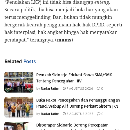
“Penolakan LKPj ini tidak bisa dianggap
enteng
.
Secara politik, dia bisa menjadi bola liar yang akan
terus menggelinding. Dan, bukan tidak mungkin
bergerak kearah penggunaan hak-hak DPRD, seperti
hak interplasi, hak angket hingga hak menyatakan
pendapat,” terangnya. (
mams
)
Related
Posts
Pemkab Sidoarjo Edukasi Siswa SMA/SMK
Tentang Pencegahan HIV
by
Radar Jatim
7 AGUSTUS 2026
0
Buka Rakor Pencegahan dan Penanggulangan
Fraud, Wabup Alif Dorong Perkuat Sistem JKN
by
Radar Jatim
6 AGUSTUS 2026
0
Disporapar Sidoarjo Dorong Percepatan