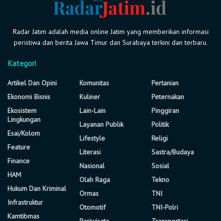
Radar Jatim adalah media online Jatim yang memberikan informasi
peristiwa dan berita Jawa Timur dan Surabaya terkini dan terbaru.
Kategori
Artikel Dan Opini
Komunitas
Pertanian
Ekonomi Bisnis
Kuliner
Peternakan
Ekosistem
Lain-Lain
Pinggiran
Lingkungan
Layanan Publik
Politik
Esai/Kolom
Lifestyle
Religi
Feature
Literasi
Sastra/Budaya
Finance
Nasional
Sosial
HAM
Olah Raga
Tekno
Hukum Dan Kriminal
Ormas
TNI
Infrastruktur
Otomotif
TNI-Polri
Kamtibmas