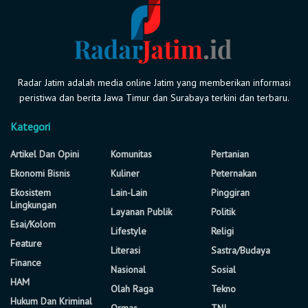
Radar Jatim adalah media online Jatim yang memberikan informasi
peristiwa dan berita Jawa Timur dan Surabaya terkini dan terbaru.
Kategori
Artikel Dan Opini
Komunitas
Pertanian
Ekonomi Bisnis
Kuliner
Peternakan
Ekosistem
Lain-Lain
Pinggiran
Lingkungan
Layanan Publik
Politik
Esai/Kolom
Lifestyle
Religi
Feature
Literasi
Sastra/Budaya
Finance
Nasional
Sosial
HAM
Olah Raga
Tekno
Hukum Dan Kriminal