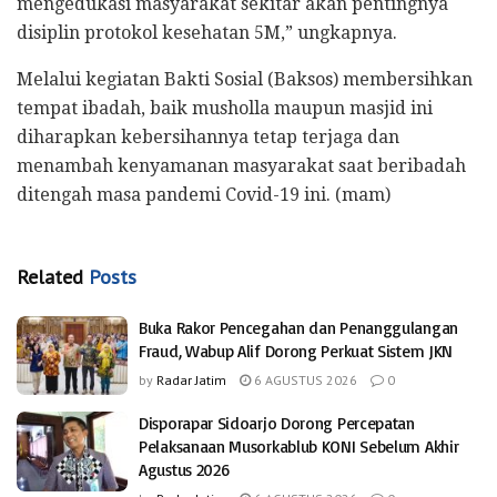
mengedukasi masyarakat sekitar akan pentingnya
disiplin protokol kesehatan 5M,” ungkapnya.
Melalui kegiatan Bakti Sosial (Baksos) membersihkan
tempat ibadah, baik musholla maupun masjid ini
diharapkan kebersihannya tetap terjaga dan
menambah kenyamanan masyarakat saat beribadah
ditengah masa pandemi Covid-19 ini. (mam)
Related
Posts
Buka Rakor Pencegahan dan Penanggulangan
Fraud, Wabup Alif Dorong Perkuat Sistem JKN
by
Radar Jatim
6 AGUSTUS 2026
0
Disporapar Sidoarjo Dorong Percepatan
Pelaksanaan Musorkablub KONI Sebelum Akhir
Agustus 2026