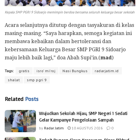
Kepala SMP PGRI 9 Sidoarjo memimpin berdoa bersama seluruh keluarga besar sekolah
Acara selanjutnya ditutup dengan tasyakuran di kelas
masing-masing. “Saya harapkan, semoga kegiatan ini
membawa kebaikan dalam bertoleransi dan
kebersamaan Keluarga Besar SMP PGRI 9 Sidoarjo
maju lebih baik lagi,” doa Abah Supi’in.(
mad
)
Tags:
gratis
isro' mi'roj
Nasi Bungkus
radarjatim.id
shalat
smp pgri 9
Related
Posts
Wujudkan Sekolah Hijau, SMP Negeri 1 Sedati
Gelar Kampanye Pengelolaan Sampah
by
Radar Jatim
10 AGUSTUS 2026
0