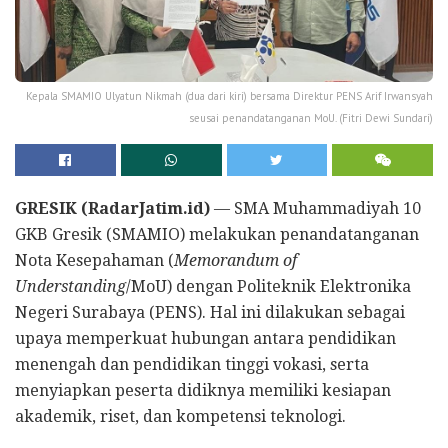
Kepala SMAMIO Ulyatun Nikmah (dua dari kiri) bersama Direktur PENS Arif Irwansyah
seusai penandatanganan MoU. (Fitri Dewi Sundari)
GRESIK (RadarJatim.id)
— SMA Muhammadiyah 10
GKB Gresik (SMAMIO) melakukan penandatanganan
Nota Kesepahaman (
Memorandum of
Understanding
/MoU) dengan Politeknik Elektronika
Negeri Surabaya (PENS). Hal ini dilakukan sebagai
upaya memperkuat hubungan antara pendidikan
menengah dan pendidikan tinggi vokasi, serta
menyiapkan peserta didiknya memiliki kesiapan
akademik, riset, dan kompetensi teknologi.