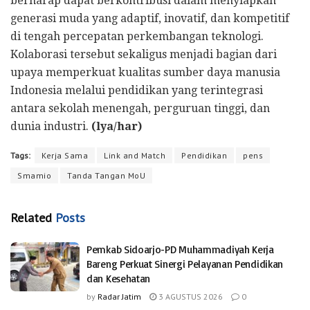
berharap dapat berkontribusi dalam menyiapkan
generasi muda yang adaptif, inovatif, dan kompetitif
di tengah percepatan perkembangan teknologi.
Kolaborasi tersebut sekaligus menjadi bagian dari
upaya memperkuat kualitas sumber daya manusia
Indonesia melalui pendidikan yang terintegrasi
antara sekolah menengah, perguruan tinggi, dan
dunia industri.
(lya/har)
Tags:
Kerja Sama
Link and Match
Pendidikan
pens
Smamio
Tanda Tangan MoU
Related
Posts
Pemkab Sidoarjo-PD Muhammadiyah Kerja
Bareng Perkuat Sinergi Pelayanan Pendidikan
dan Kesehatan
by
Radar Jatim
3 AGUSTUS 2026
0