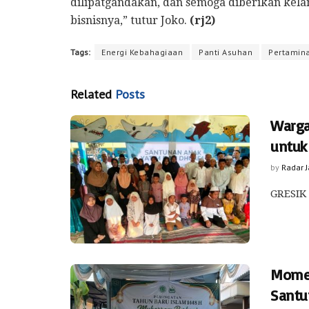
dilipatgandakan, dan semoga diberikan kela
bisnisnya,” tutur Joko.
(rj2)
Tags:
Energi Kebahagiaan
Panti Asuhan
Pertamina
Related
Posts
Warga
untuk
by
Radar 
GRESIK 
Momen
Santu