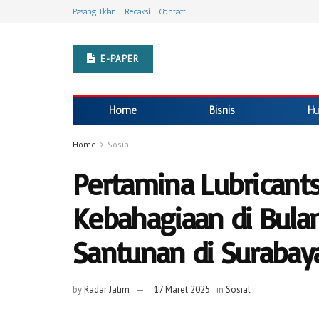
Pasang Iklan
Redaksi
Contact
E-PAPER
Home
Bisnis
Hu
Home
Sosial
Pertamina Lubricants
Kebahagiaan di Bula
Santunan di Surabay
by
Radar Jatim
17 Maret 2025
in
Sosial