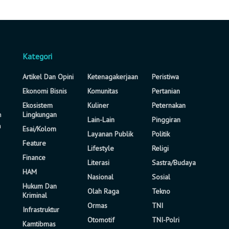
Kategori
Artikel Dan Opini
Ketenagakerjaan
Peristiwa
Ekonomi Bisnis
Komunitas
Pertanian
Ekosistem
Kuliner
Peternakan
n
Lingkungan
Lain-Lain
Pinggiran
a
Esai/Kolom
Layanan Publik
Politik
Feature
Lifestyle
Religi
Finance
Literasi
Sastra/Budaya
HAM
Nasional
Sosial
Hukum Dan
Olah Raga
Tekno
Kriminal
Ormas
TNI
Infrastruktur
Otomotif
TNI-Polri
Kamtibmas