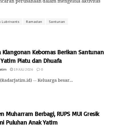
ncaran perusahaan dalam mengelola aktivitas
 Lubrivants
Ramadan
Santunan
 Klangonan Kebomas Berikan Santunan
 Yatim Piatu dan Dhuafa
Jatim
19 JULI 2026
0
(RadarJatim.id) -- Keluarga besar...
 Muharram Berbagi, RUPS MUI Gresik
ni Puluhan Anak Yatim