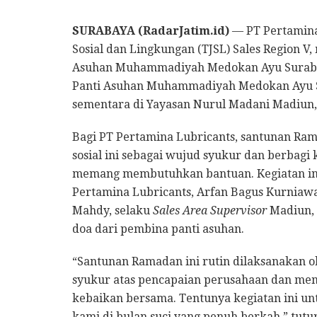
SURABAYA (RadarJatim.id)
— PT Pertamina
Sosial dan Lingkungan (TJSL) Sales Region 
Asuhan Muhammadiyah Medokan Ayu Surabay
Panti Asuhan Muhammadiyah Medokan Ayu Su
sementara di Yayasan Nurul Madani Madiun, 
Bagi PT Pertamina Lubricants, santunan Rama
sosial ini sebagai wujud syukur dan berbagi
memang membutuhkan bantuan. Kegiatan ini
Pertamina Lubricants, Arfan Bagus Kurniaw
Mahdy, selaku
Sales Area Supervisor
Madiun, 
doa dari pembina panti asuhan.
“Santunan Ramadan ini rutin dilaksanakan o
syukur atas pencapaian perusahaan dan mem
kebaikan bersama. Tentunya kegiatan ini u
kami di bulan suci yang penuh berkah,” tutur