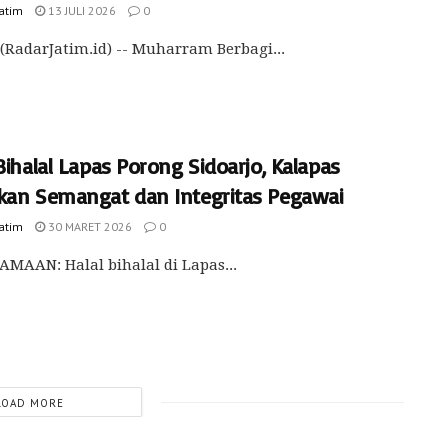
Jatim
13 JULI 2026
0
(RadarJatim.id) -- Muharram Berbagi...
Bihalal Lapas Porong Sidoarjo, Kalapas
kan Semangat dan Integritas Pegawai
Jatim
30 MARET 2026
0
MAAN: Halal bihalal di Lapas...
LOAD MORE