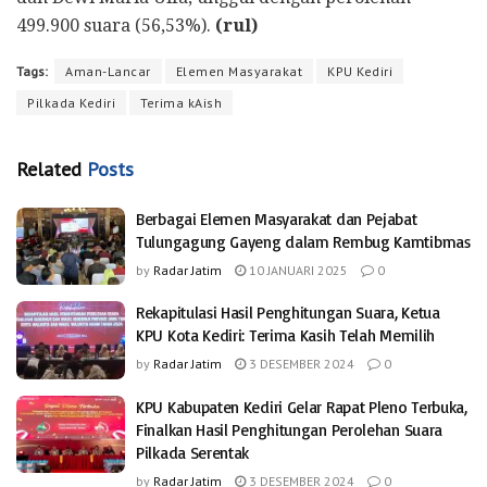
499.900 suara (56,53%).
(rul)
Tags:
Aman-Lancar
Elemen Masyarakat
KPU Kediri
Pilkada Kediri
Terima kAish
Related
Posts
Berbagai Elemen Masyarakat dan Pejabat
Tulungagung Gayeng dalam Rembug Kamtibmas
by
Radar Jatim
10 JANUARI 2025
0
Rekapitulasi Hasil Penghitungan Suara, Ketua
KPU Kota Kediri: Terima Kasih Telah Memilih
by
Radar Jatim
3 DESEMBER 2024
0
KPU Kabupaten Kediri Gelar Rapat Pleno Terbuka,
Finalkan Hasil Penghitungan Perolehan Suara
Pilkada Serentak
by
Radar Jatim
3 DESEMBER 2024
0