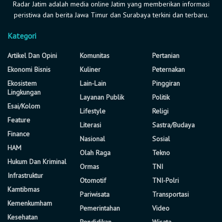
Radar Jatim adalah media online Jatim yang memberikan informasi
peristiwa dan berita Jawa Timur dan Surabaya terkini dan terbaru.
Kategori
Artikel Dan Opini
Komunitas
Pertanian
Ekonomi Bisnis
Kuliner
Peternakan
Ekosistem
Lain-Lain
Pinggiran
Lingkungan
Layanan Publik
Politik
Esai/Kolom
Lifestyle
Religi
Feature
Literasi
Sastra/Budaya
Finance
Nasional
Sosial
HAM
Olah Raga
Tekno
Hukum Dan Kriminal
Ormas
TNI
Infrastruktur
Otomotif
TNI-Polri
Kamtibmas
Pariwisata
Transportasi
Kemenkumham
Pemerintahan
Video
Kesehatan
Pendidikan
Wisata