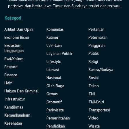
peristiwa dan berita Jawa Timur dan Surabaya terkini dan terbaru.
Kategori
Artikel Dan Opini
Komunitas
Pertanian
Ekonomi Bisnis
Kuliner
Peternakan
Ekosistem
Lain-Lain
Pinggiran
Lingkungan
Layanan Publik
Politik
Esai/Kolom
Lifestyle
Religi
Feature
Literasi
Sastra/Budaya
Finance
Nasional
Sosial
HAM
Olah Raga
Tekno
Hukum Dan Kriminal
Ormas
TNI
Infrastruktur
Otomotif
TNI-Polri
Kamtibmas
Pariwisata
Transportasi
Kemenkumham
Pemerintahan
Video
Kesehatan
Pendidikan
Wisata