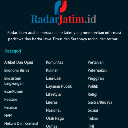
Radar Jatim adalah media online Jatim yang memberikan informasi
peristiwa dan berita Jawa Timur dan Surabaya terkini dan terbaru.
Kategori
Artikel Dan Opini
Komunitas
Pertanian
Ekonomi Bisnis
Kuliner
Peternakan
Ekosistem
Lain-Lain
Pinggiran
Lingkungan
Layanan Publik
Politik
Esai/Kolom
Lifestyle
Religi
Feature
Literasi
Sastra/Budaya
Finance
Nasional
Sosial
HAM
Olah Raga
Tekno
Hukum Dan Kriminal
Ormas
TNI