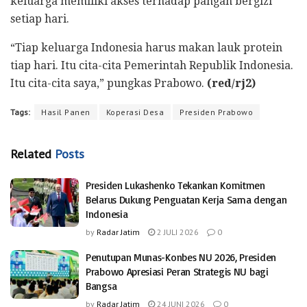
keluarga memiliki akses terhadap pangan bergizi
setiap hari.
“Tiap keluarga Indonesia harus makan lauk protein
tiap hari. Itu cita-cita Pemerintah Republik Indonesia.
Itu cita-cita saya,” pungkas Prabowo.
(red/rj2)
Tags:
Hasil Panen
Koperasi Desa
Presiden Prabowo
Related
Posts
Presiden Lukashenko Tekankan Komitmen
Belarus Dukung Penguatan Kerja Sama dengan
Indonesia
by
Radar Jatim
2 JULI 2026
0
Penutupan Munas-Konbes NU 2026, Presiden
Prabowo Apresiasi Peran Strategis NU bagi
Bangsa
by
Radar Jatim
24 JUNI 2026
0