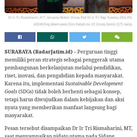
Dr. Ir. Tri Rismaharini, M.T., bersama Rektor Unusa, Prof. Dr. Ir. Tri Yogi Yuwono, DEA, IPU,
ASEAN.Eng dalam acara Dies Natalis ke-13 Unusa, Kamis (2/7) siang.
SURABAYA (RadarJatim.id) –
Perguruan tinggi
memiliki peran strategis sebagai penggerak utama
pembangunan berkelanjutan melalui pendidikan,
riset, inovasi, dan pengabdian kepada masyarakat.
Karena itu, implementasi
Sustainable Development
Goals
(SDGs) tidak boleh berhenti sebagai konsep,
tetapi harus diwujudkan dalam kebijakan dan aksi
nyata yang memberikan manfaat langsung bagi
masyarakat.
Pesan tersebut disampaikan Dr Ir Tri Rismaharini, MT,
saat menyampaikan pidato utama pada Sidang