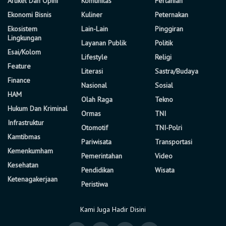
Artikel Dan Opini
Komunitas
Pertanian
Ekonomi Bisnis
Kuliner
Peternakan
Ekosistem
Lain-Lain
Pinggiran
Lingkungan
Layanan Publik
Politik
Esai/Kolom
Lifestyle
Religi
Feature
Literasi
Sastra/Budaya
Finance
Nasional
Sosial
HAM
Olah Raga
Tekno
Hukum Dan Kriminal
Ormas
TNI
Infrastruktur
Otomotif
TNI-Polri
Kamtibmas
Pariwisata
Transportasi
Kemenkumham
Pemerintahan
Video
Kesehatan
Pendidikan
Wisata
Ketenagakerjaan
Peristiwa
Kami Juga Hadir Disini