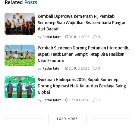
Related
Posts
Kembali Dipercaya Kementan RI, Pemkab
Sumenep Siap Wujudkan Swasembada Pangan
dari Daerah
by
Radar Jatim
30 JULI 2026
0
Pemkab Sumenep Dorong Pertanian Hidroponik,
Bupati Fauzi: Lahan Sempit Tetap Bisa Hasilkan
Nilai Ekonomi
by
Radar Jatim
21 JULI 2026
0
Syukuran Harkopnas 2026, Bupati Sumenep
Dorong Koperasi Naik Kelas dan Berdaya Saing
Global
by
Radar Jatim
17 JULI 2026
0
LOAD MORE