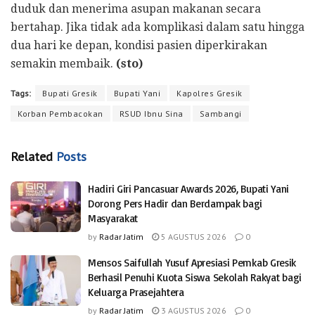
duduk dan menerima asupan makanan secara
bertahap. Jika tidak ada komplikasi dalam satu hingga
dua hari ke depan, kondisi pasien diperkirakan
semakin membaik.
(sto)
Tags:
Bupati Gresik
Bupati Yani
Kapolres Gresik
Korban Pembacokan
RSUD Ibnu Sina
Sambangi
Related
Posts
Hadiri Giri Pancasuar Awards 2026, Bupati Yani
Dorong Pers Hadir dan Berdampak bagi
Masyarakat
by
Radar Jatim
5 AGUSTUS 2026
0
Mensos Saifullah Yusuf Apresiasi Pemkab Gresik
Berhasil Penuhi Kuota Siswa Sekolah Rakyat bagi
Keluarga Prasejahtera
by
Radar Jatim
3 AGUSTUS 2026
0