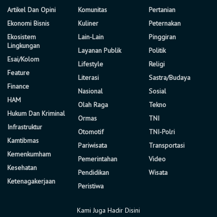
Artikel Dan Opini
Komunitas
Pertanian
Ekonomi Bisnis
Kuliner
Peternakan
Ekosistem
Lain-Lain
Pinggiran
Lingkungan
Layanan Publik
Politik
Esai/Kolom
Lifestyle
Religi
Feature
Literasi
Sastra/Budaya
Finance
Nasional
Sosial
HAM
Olah Raga
Tekno
Hukum Dan Kriminal
Ormas
TNI
Infrastruktur
Otomotif
TNI-Polri
Kamtibmas
Pariwisata
Transportasi
Kemenkumham
Pemerintahan
Video
Kesehatan
Pendidikan
Wisata
Ketenagakerjaan
Peristiwa
Kami Juga Hadir Disini