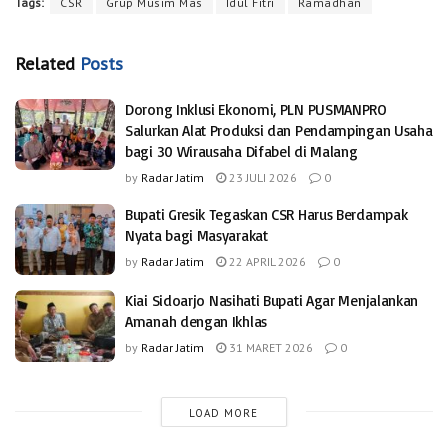
Tags:
CSR
Grup Musim Mas
Idul Fitri
Ramadhan
Related
Posts
Dorong Inklusi Ekonomi, PLN PUSMANPRO
Salurkan Alat Produksi dan Pendampingan Usaha
bagi 30 Wirausaha Difabel di Malang
by
Radar Jatim
23 JULI 2026
0
Bupati Gresik Tegaskan CSR Harus Berdampak
Nyata bagi Masyarakat
by
Radar Jatim
22 APRIL 2026
0
Kiai Sidoarjo Nasihati Bupati Agar Menjalankan
Amanah dengan Ikhlas
by
Radar Jatim
31 MARET 2026
0
LOAD MORE