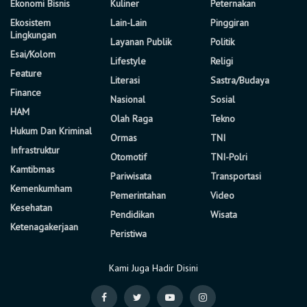
Ekonomi Bisnis
Kuliner
Peternakan
Ekosistem
Lain-Lain
Pinggiran
Lingkungan
Layanan Publik
Politik
Esai/Kolom
Lifestyle
Religi
Feature
Literasi
Sastra/Budaya
Finance
Nasional
Sosial
HAM
Olah Raga
Tekno
Hukum Dan Kriminal
Ormas
TNI
Infrastruktur
Otomotif
TNI-Polri
Kamtibmas
Pariwisata
Transportasi
Kemenkumham
Pemerintahan
Video
Kesehatan
Pendidikan
Wisata
Ketenagakerjaan
Peristiwa
Kami Juga Hadir Disini