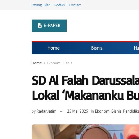
Pasang Iklan
Redaksi
Contact
E-PAPER
Home
Bisnis
Hu
Home
Ekonomi Bisnis
SD Al Falah Darussal
Lokal ‘Makananku Bu
by
Radar Jatim
25 Mei 2025
in
Ekonomi Bisnis
,
Pendidik