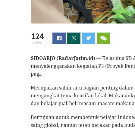
124
VIEWS
SIDOARJO (RadarJatim.id
) — Kelas dua SD 
menyelenggarakan kegiatan P5 (Proyek Pengua
pagi.
Merupakan salah satu bagian penting dala
mengangkat tema kearifan lokal ‘Makanank
dan belajar jual-beli macam-macam makanan 
Bertujuan untuk membentuk pelajar Indones
saing global, namun tetap berakar pada buday