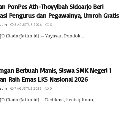
an PonPes Ath-Thoyyibah Sidoarjo Beri
iasi Pengurus dan Pegawainya, Umroh Gratis
Jatim
8 AGUSTUS 2026
0
O (RadarJatim.id) -- Yayasan Pondok...
angan Berbuah Manis, Siswa SMK Negeri 1
an Raih Emas LKS Nasional 2026
Jatim
7 AGUSTUS 2026
0
O (RadarJatim.id) -- Dedikasi, kedisiplinan,...