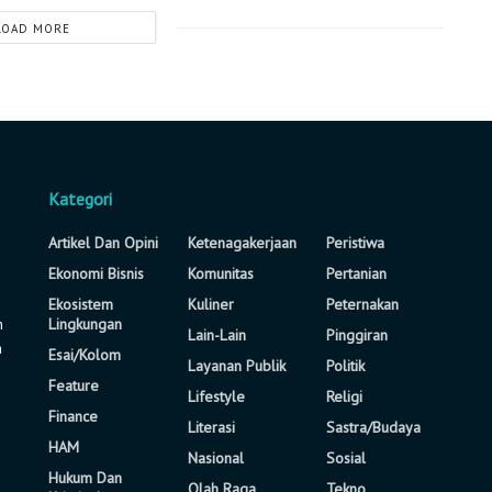
LOAD MORE
Kategori
Artikel Dan Opini
Ketenagakerjaan
Peristiwa
Ekonomi Bisnis
Komunitas
Pertanian
Ekosistem
Kuliner
Peternakan
n
Lingkungan
Lain-Lain
Pinggiran
a
Esai/Kolom
Layanan Publik
Politik
Feature
Lifestyle
Religi
Finance
Literasi
Sastra/Budaya
HAM
Nasional
Sosial
Hukum Dan
Olah Raga
Tekno