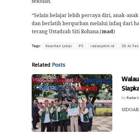
sekolah.
“Selain belajar lebih percaya diri, anak-a
dan berlatih berqurban melalui infaq dari ha
terang Ustadzah Siti Rohana.(
mad
)
Tags:
Kearifan Lokal
P5
radarjatim.id
SD Al Fa
Related
Posts
Walau
Siapk
by
Radar 
SIDOARJ