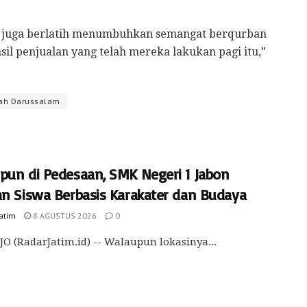
nak juga berlatih menumbuhkan semangat berqurban
sil penjualan yang telah mereka lakukan pagi itu,”
lah Darussalam
pun di Pedesaan, SMK Negeri 1 Jabon
an Siswa Berbasis Karakater dan Budaya
Jatim
8 AGUSTUS 2026
0
O (RadarJatim.id) -- Walaupun lokasinya...