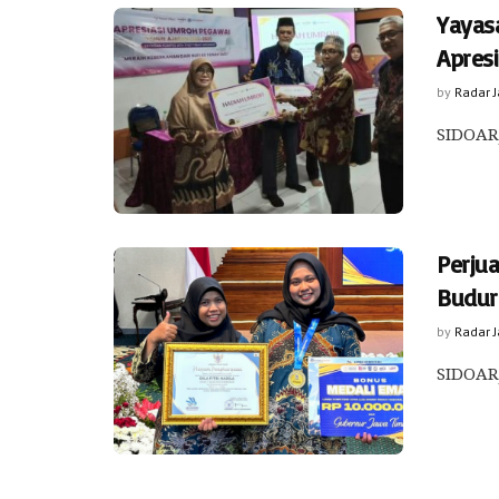
Yayas
Apres
by
Radar 
SIDOARJ
Perju
Budur
by
Radar 
SIDOARJ