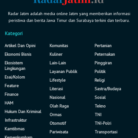
Radar Jatim adalah media online Jatim yang memberikan informasi
peristiwa dan berita Jawa Timur dan Surabaya terkini dan terbaru.
Kategori
Artikel Dan Opini
Komunitas
Pertanian
Ekonomi Bisnis
Kuliner
Peternakan
Ekosistem
Lain-Lain
Pinggiran
Lingkungan
Layanan Publik
Politik
Esai/Kolom
Lifestyle
Religi
Feature
Literasi
Sastra/Budaya
Finance
Nasional
Sosial
HAM
Olah Raga
Tekno
Hukum Dan Kriminal
Ormas
TNI
Infrastruktur
Otomotif
TNI-Polri
Kamtibmas
Pariwisata
Transportasi
Kemenkumham