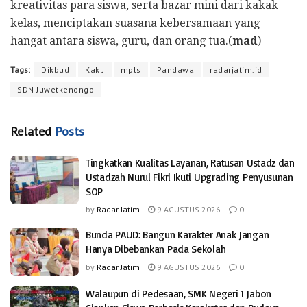
kreativitas para siswa, serta bazar mini dari kakak
kelas, menciptakan suasana kebersamaan yang
hangat antara siswa, guru, dan orang tua.(
mad
)
Tags:
Dikbud
Kak J
mpls
Pandawa
radarjatim.id
SDN Juwetkenongo
Related
Posts
Tingkatkan Kualitas Layanan, Ratusan Ustadz dan
Ustadzah Nurul Fikri Ikuti Upgrading Penyusunan
SOP
by
Radar Jatim
9 AGUSTUS 2026
0
Bunda PAUD: Bangun Karakter Anak Jangan
Hanya Dibebankan Pada Sekolah
by
Radar Jatim
9 AGUSTUS 2026
0
Walaupun di Pedesaan, SMK Negeri 1 Jabon