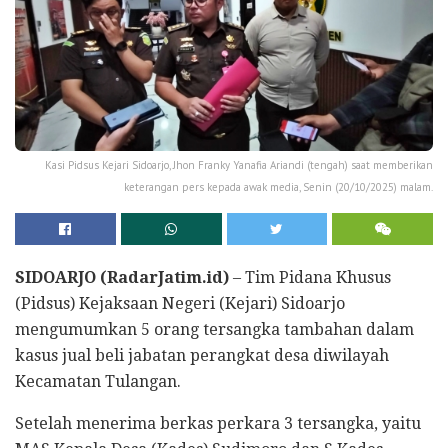
Kasi Pidsus Kejari Sidoarjo, Jhon Franky Yanafia Ariandi (tengah) saat memberikan
keterangan pers kepada awak media, Senin (20/10/2025) malam.
SIDOARJO (RadarJatim.id)
– Tim Pidana Khusus
(Pidsus) Kejaksaan Negeri (Kejari) Sidoarjo
mengumumkan 5 orang tersangka tambahan dalam
kasus jual beli jabatan perangkat desa diwilayah
Kecamatan Tulangan.
Setelah menerima berkas perkara 3 tersangka, yaitu