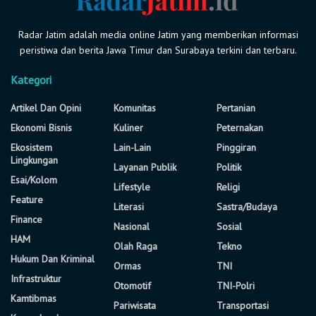
Radar Jatim adalah media online Jatim yang memberikan informasi
peristiwa dan berita Jawa Timur dan Surabaya terkini dan terbaru.
Kategori
Artikel Dan Opini
Komunitas
Pertanian
Ekonomi Bisnis
Kuliner
Peternakan
Ekosistem
Lain-Lain
Pinggiran
Lingkungan
Layanan Publik
Politik
Esai/Kolom
Lifestyle
Religi
Feature
Literasi
Sastra/Budaya
Finance
Nasional
Sosial
HAM
Olah Raga
Tekno
Hukum Dan Kriminal
Ormas
TNI
Infrastruktur
Otomotif
TNI-Polri
Kamtibmas
Pariwisata
Transportasi