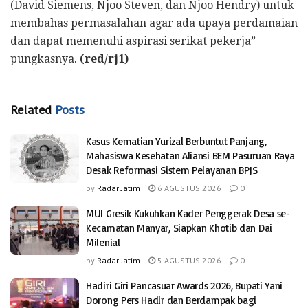
(David Siemens, Njoo Steven, dan Njoo Hendry) untuk
membahas permasalahan agar ada upaya perdamaian
dan dapat memenuhi aspirasi serikat pekerja”
pungkasnya.
(red/rj1)
Related
Posts
Kasus Kematian Yurizal Berbuntut Panjang,
Mahasiswa Kesehatan Aliansi BEM Pasuruan Raya
Desak Reformasi Sistem Pelayanan BPJS
by
Radar Jatim
6 AGUSTUS 2026
0
MUI Gresik Kukuhkan Kader Penggerak Desa se-
Kecamatan Manyar, Siapkan Khotib dan Dai
Milenial
by
Radar Jatim
5 AGUSTUS 2026
0
Hadiri Giri Pancasuar Awards 2026, Bupati Yani
Dorong Pers Hadir dan Berdampak bagi