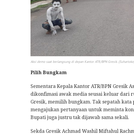
Aksi demo saat berlangsung di depan Kantor ATR/BPN Gresik.
(Suhartoko
Pilih Bungkam
Sementara Kepala Kantor ATR/BPN Gresik As
dikonfimasi awak media seusai keluar dari r
Gresik, memilih bungkam. Tak sepatah kata 
mengajukan pertanyaan untuk meminta konfi
Bupati juga justru tak dijawab sama sekali.
Sekda Gresik Achmad Washil Miftahul Rachm