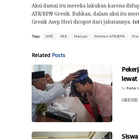
Aksi damai itu mereka lakukan karena diduga
ATR/BPN Gresik. Bahkan, dalam aksi itu me
Gresik Asep Heri dicopot dari jabatannya.
(s
Tags:
JIIPE
KEK
Manyar
Menteri ATR/BPN
Pre
Related
Posts
Peker
lewat
by
Radar 
GRESIK 
Siswa