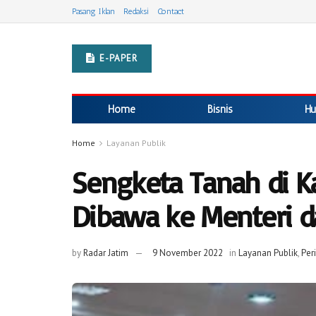
Pasang Iklan
Redaksi
Contact
E-PAPER
Home
Bisnis
Hu
Home
Layanan Publik
Sengketa Tanah di Ka
Dibawa ke Menteri d
by
Radar Jatim
9 November 2022
in
Layanan Publik
,
Per