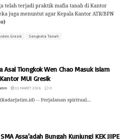
 telah terjadi praktik mafia tanah di Kantor
reka juga menuntut agar Kepala Kantor ATR/BPN
to)
siden.Gresik
Sengketa Tanah
ja Asal Tiongkok Wen Chao Masuk Islam
 Kantor MUI Gresik
Jatim
11 MARET 2026
0
(RadarJatim.id) -- Perjalanan spiritual...
 SMA Assa’adah Bungah Kunjungi KEK JIIPE