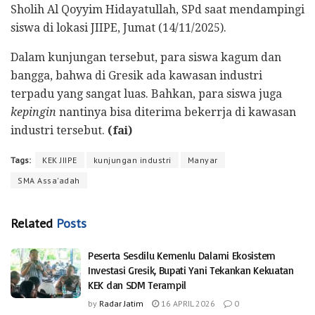
Sholih Al Qoyyim Hidayatullah, SPd saat mendampingi
siswa di lokasi JIIPE, Jumat (14/11/2025).
Dalam kunjungan tersebut, para siswa kagum dan
bangga, bahwa di Gresik ada kawasan industri
terpadu yang sangat luas. Bahkan, para siswa juga
kepingin
nantinya bisa diterima bekerrja di kawasan
industri tersebut.
(fai)
Tags:
KEK JIIPE
kunjungan industri
Manyar
SMA Assa'adah
Related
Posts
Peserta Sesdilu Kemenlu Dalami Ekosistem
Investasi Gresik, Bupati Yani Tekankan Kekuatan
KEK dan SDM Terampil
by
Radar Jatim
16 APRIL 2026
0