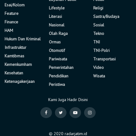
Esai/Kolom
Lifestyle
Religi
Feature
Literasi
Sastra/Budaya
Finance
Nasional
Sosial
HAM
Olah Raga
Tekno
Hukum Dan Kriminal
Ormas
TNI
Infrastruktur
Otomotif
TNI-Polri
Kamtibmas
Pariwisata
Transportasi
Kemenkumham
Pemerintahan
Video
Kesehatan
Pendidikan
Wisata
Ketenagakerjaan
Peristiwa
Kami Juga Hadir Disini
© 2020 radarjatim.id