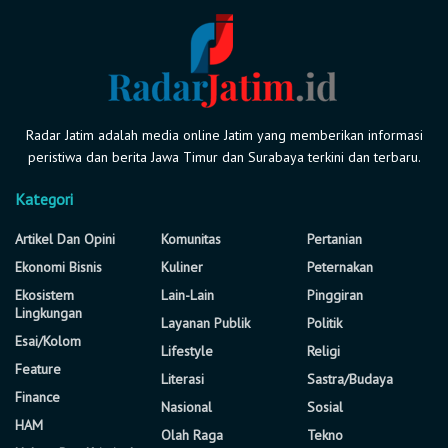
Radar Jatim adalah media online Jatim yang memberikan informasi
peristiwa dan berita Jawa Timur dan Surabaya terkini dan terbaru.
Kategori
Artikel Dan Opini
Komunitas
Pertanian
Ekonomi Bisnis
Kuliner
Peternakan
Ekosistem
Lain-Lain
Pinggiran
Lingkungan
Layanan Publik
Politik
Esai/Kolom
Lifestyle
Religi
Feature
Literasi
Sastra/Budaya
Finance
Nasional
Sosial
HAM
Olah Raga
Tekno