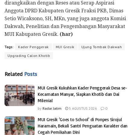
dirangkaikan dengan Reses atau Serap Aspirasi
Anggota DPRD Kabupaten Gresik Fraksi PKB, Dimas
Setio Wicaksono, SH, MKn, yang juga anggota Komisi
Dakwah, Penelitian dan Pengembangan Masyarakat
MUI Kabupaten Gresik.
(har)
Tags:
Kader Penggerak
MUI Gresik
Ujung Tombak Dakwah
Upgrading Calon Khotib
Related
Posts
MUI Gresik Kukuhkan Kader Penggerak Desa se-
Kecamatan Manyar, Siapkan Khotib dan Dai
Milenial
by
Radar Jatim
5 AGUSTUS 2026
0
MUI Gresik ‘Goes to School’ di Ponpes Sirojul
Haramain, Bekali Santri Penguatan Karakter dan
Cegah Pernikahan Dini