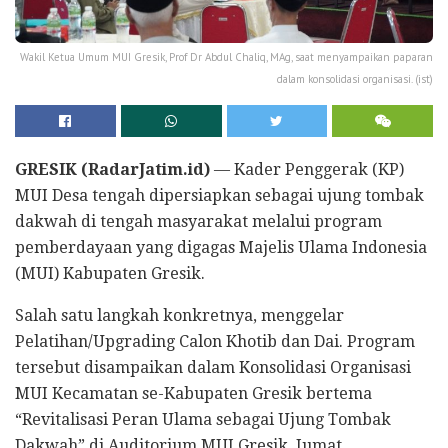
Wakil Ketua Umum MUI Gresik, Prof Dr Abdul Chaliq, MAg, saat menyampaikan paparan
dalam konsolidasi organisasi. (ist)
GRESIK (RadarJatim.id)
— Kader Penggerak (KP)
MUI Desa tengah dipersiapkan sebagai ujung tombak
dakwah di tengah masyarakat melalui program
pemberdayaan yang digagas Majelis Ulama Indonesia
(MUI) Kabupaten Gresik.
Salah satu langkah konkretnya, menggelar
Pelatihan/Upgrading Calon Khotib dan Dai. Program
tersebut disampaikan dalam Konsolidasi Organisasi
MUI Kecamatan se-Kabupaten Gresik bertema
“Revitalisasi Peran Ulama sebagai Ujung Tombak
Dakwah” di Auditorium MUI Gresik, Jumat