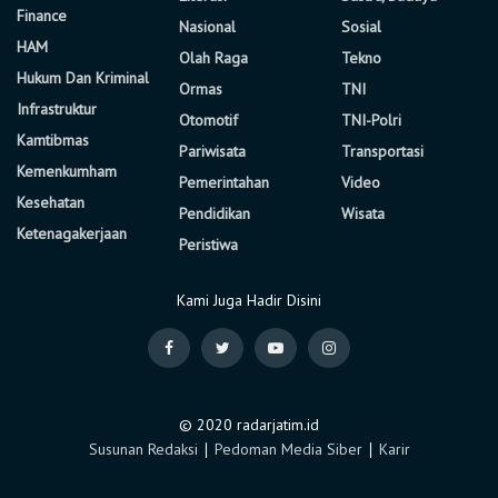
Finance
Nasional
Sosial
HAM
Olah Raga
Tekno
Hukum Dan Kriminal
Ormas
TNI
Infrastruktur
Otomotif
TNI-Polri
Kamtibmas
Pariwisata
Transportasi
Kemenkumham
Pemerintahan
Video
Kesehatan
Pendidikan
Wisata
Ketenagakerjaan
Peristiwa
Kami Juga Hadir Disini
© 2020 radarjatim.id
Susunan Redaksi
∣
Pedoman Media Siber
∣
Karir