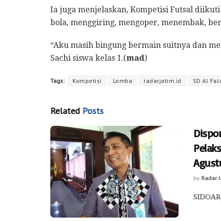
Ia juga menjelaskan, Kompetisi Futsal diiku
bola, menggiring, mengoper, menembak, be
“Aku masih bingung bermain suitnya dan me
Sachi siswa kelas 1.(
mad
)
Tags:
Kompetisi
Lomba
radarjatim.id
SD Al Fa
Related
Posts
Dispo
Pelak
Agust
by
Radar 
SIDOARJ