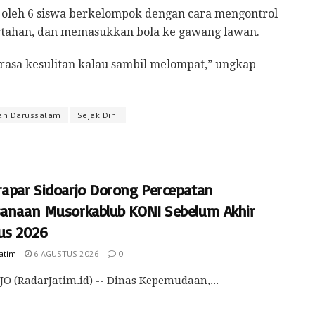
ti oleh 6 siswa berkelompok dengan cara mengontrol
rtahan, dan memasukkan bola ke gawang lawan.
rasa kesulitan kalau sambil melompat,” ungkap
lah Darussalam
Sejak Dini
rapar Sidoarjo Dorong Percepatan
sanaan Musorkablub KONI Sebelum Akhir
us 2026
Jatim
6 AGUSTUS 2026
0
O (RadarJatim.id) -- Dinas Kepemudaan,...