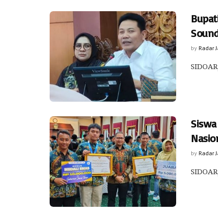
Bupat
Sound
by
Radar 
SIDOARJ
Siswa 
Nasio
by
Radar 
SIDOARJ