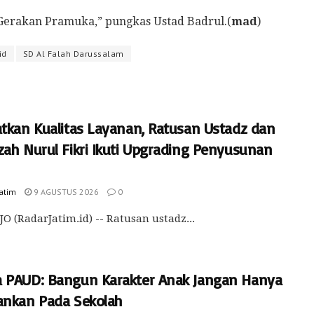
i Gerakan Pramuka,” pungkas Ustad Badrul.(
mad
)
id
SD Al Falah Darussalam
atkan Kualitas Layanan, Ratusan Ustadz dan
zah Nurul Fikri Ikuti Upgrading Penyusunan
Jatim
9 AGUSTUS 2026
0
O (RadarJatim.id) -- Ratusan ustadz...
 PAUD: Bangun Karakter Anak Jangan Hanya
ankan Pada Sekolah