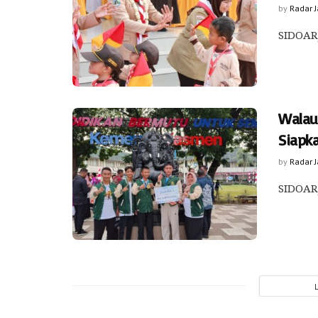
by
Radar 
SIDOARJ
Walau
Siapk
by
Radar 
SIDOARJ