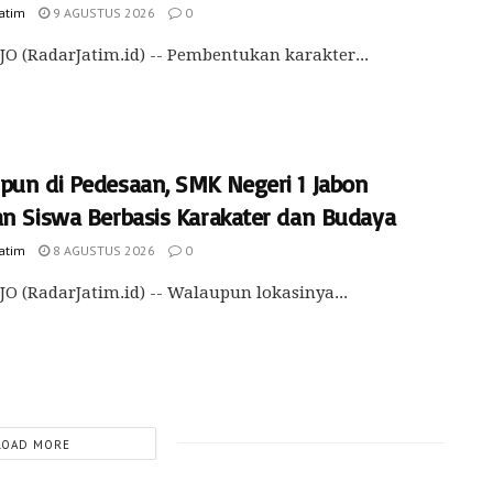
Jatim
9 AGUSTUS 2026
0
O (RadarJatim.id) -- Pembentukan karakter...
pun di Pedesaan, SMK Negeri 1 Jabon
an Siswa Berbasis Karakater dan Budaya
Jatim
8 AGUSTUS 2026
0
O (RadarJatim.id) -- Walaupun lokasinya...
LOAD MORE