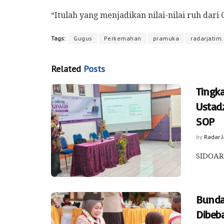
“Itulah yang menjadikan nilai-nilai ruh dar
Tags:
Gugus
Perkemahan
pramuka
radarjatim.
Related
Posts
Tingk
Ustad
SOP
by
Radar 
SIDOARJ
Bunda
Dibeb