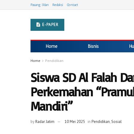
Pasang Iklan
Redaksi
Contact
E-PAPER
Home
Bisnis
Hu
Home
Pendidikan
Siswa SD Al Falah Da
Perkemahan “Pramu
Mandiri”
by
Radar Jatim
10 Mei 2025
in
Pendidikan
,
Sosial