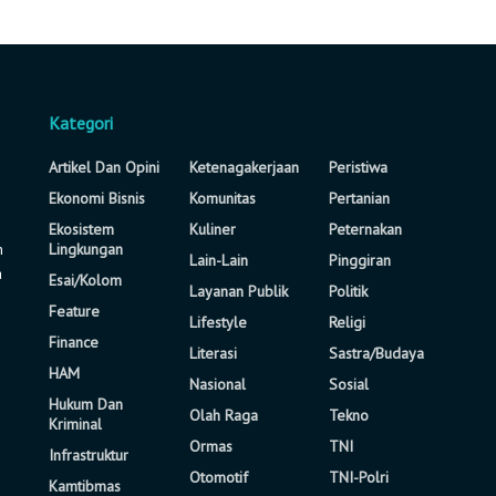
Kategori
Artikel Dan Opini
Ketenagakerjaan
Peristiwa
Ekonomi Bisnis
Komunitas
Pertanian
Ekosistem
Kuliner
Peternakan
n
Lingkungan
Lain-Lain
Pinggiran
a
Esai/Kolom
Layanan Publik
Politik
Feature
Lifestyle
Religi
Finance
Literasi
Sastra/Budaya
HAM
Nasional
Sosial
Hukum Dan
Olah Raga
Tekno
Kriminal
Ormas
TNI
Infrastruktur
Otomotif
TNI-Polri
Kamtibmas