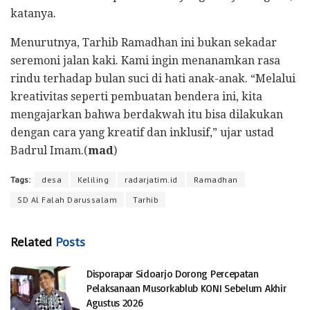
katanya.
Menurutnya, Tarhib Ramadhan ini bukan sekadar
seremoni jalan kaki. Kami ingin menanamkan rasa
rindu terhadap bulan suci di hati anak-anak. “Melalui
kreativitas seperti pembuatan bendera ini, kita
mengajarkan bahwa berdakwah itu bisa dilakukan
dengan cara yang kreatif dan inklusif,” ujar ustad
Badrul Imam.(
mad
)
Tags:
desa
Keliling
radarjatim.id
Ramadhan
SD Al Falah Darussalam
Tarhib
Related
Posts
Disporapar Sidoarjo Dorong Percepatan
Pelaksanaan Musorkablub KONI Sebelum Akhir
Agustus 2026