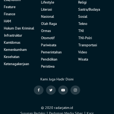
Lifestyle
Religi
Feature
Literasi
Sastra/Budaya
Finance
Nasional
Sosial
HAM
Olah Raga
Tekno
Hukum Dan Kriminal
Ormas
TNI
Infrastruktur
Otomotif
TNI-Polri
Kamtibmas
Pariwisata
Transportasi
Kemenkumham
Pemerintahan
Video
Kesehatan
Pendidikan
Wisata
Ketenagakerjaan
Peristiwa
Kami Juga Hadir Disini
© 2020 radarjatim.id
Susunan Redaksi
∣
Pedoman Media Siber
∣
Karir