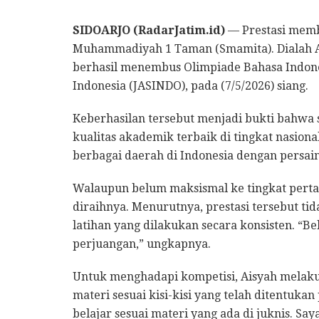
SIDOARJO (RadarJatim.id)
— Prestasi memb
Muhammadiyah 1 Taman (Smamita). Dialah Aisy
berhasil menembus Olimpiade Bahasa Indones
Indonesia (JASINDO), pada (7/5/2026) siang.
Keberhasilan tersebut menjadi bukti bahw
kualitas akademik terbaik di tingkat nasional
berbagai daerah di Indonesia dengan persain
Walaupun belum maksismal ke tingkat perta
diraihnya. Menurutnya, prestasi tersebut tid
latihan yang dilakukan secara konsisten. “Beb
perjuangan,” ungkapnya.
Untuk menghadapi kompetisi, Aisyah melaku
materi sesuai kisi-kisi yang telah ditentuka
belajar sesuai materi yang ada di juknis. Sa