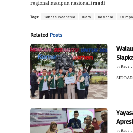
regional maupun nasional.(
mad
)
Tags:
Bahasa Indonesia
Juara
nasional
Olimpi
Related
Posts
Walau
Siapk
by
Radar 
SIDOARJ
Yayas
Apres
by
Radar 