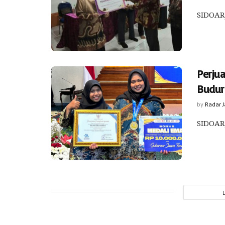
SIDOARJ
Perju
Budur
by
Radar 
SIDOARJ