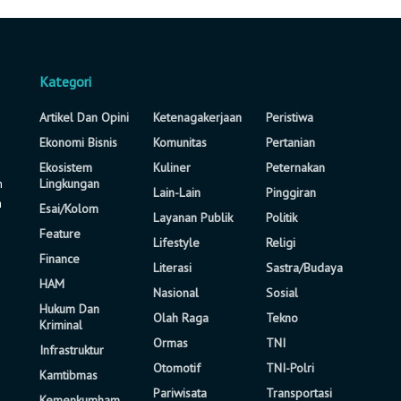
Kategori
Artikel Dan Opini
Ketenagakerjaan
Peristiwa
Ekonomi Bisnis
Komunitas
Pertanian
Ekosistem
Kuliner
Peternakan
n
Lingkungan
Lain-Lain
Pinggiran
a
Esai/Kolom
Layanan Publik
Politik
Feature
Lifestyle
Religi
Finance
Literasi
Sastra/Budaya
HAM
Nasional
Sosial
Hukum Dan
Olah Raga
Tekno
Kriminal
Ormas
TNI
Infrastruktur
Otomotif
TNI-Polri
Kamtibmas
Pariwisata
Transportasi
Kemenkumham