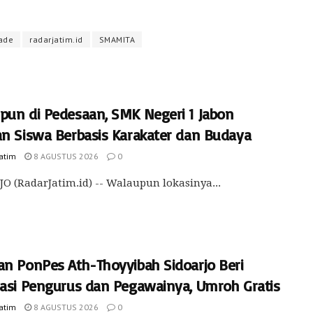
ade
radarjatim.id
SMAMITA
pun di Pedesaan, SMK Negeri 1 Jabon
an Siswa Berbasis Karakater dan Budaya
Jatim
8 AGUSTUS 2026
0
O (RadarJatim.id) -- Walaupun lokasinya...
an PonPes Ath-Thoyyibah Sidoarjo Beri
iasi Pengurus dan Pegawainya, Umroh Gratis
Jatim
8 AGUSTUS 2026
0