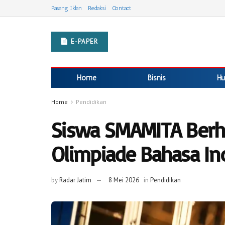
Pasang Iklan
Redaksi
Contact
E-PAPER
Home
Bisnis
Hu
Home
Pendidikan
Siswa SMAMITA Ber
Olimpiade Bahasa In
by
Radar Jatim
8 Mei 2026
in
Pendidikan