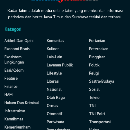
Radar Jatim adalah media online Jatim yang memberikan informasi
peristiwa dan berita Jawa Timur dan Surabaya terkini dan terbaru.
Kategori
Artikel Dan Opini
Komunitas
Pertanian
Ekonomi Bisnis
Kuliner
Peternakan
Ekosistem
Lain-Lain
Pinggiran
Lingkungan
Layanan Publik
Politik
Esai/Kolom
Lifestyle
Religi
Feature
Literasi
Sastra/Budaya
Finance
Nasional
Sosial
HAM
Olah Raga
Tekno
Hukum Dan Kriminal
Ormas
TNI
Infrastruktur
Otomotif
TNI-Polri
Kamtibmas
Pariwisata
Transportasi
Kemenkumham