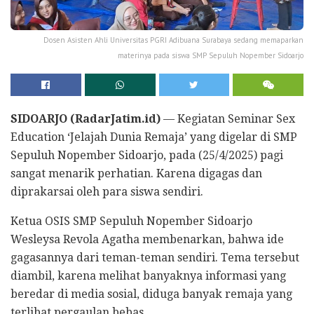
Dosen Asisten Ahli Universitas PGRI Adibuana Surabaya sedang memaparkan
materinya pada siswa SMP Sepuluh Nopember Sidoarjo
SIDOARJO (RadarJatim.id)
— Kegiatan Seminar Sex
Education ‘Jelajah Dunia Remaja’ yang digelar di SMP
Sepuluh Nopember Sidoarjo, pada (25/4/2025) pagi
sangat menarik perhatian. Karena digagas dan
diprakarsai oleh para siswa sendiri.
Ketua OSIS SMP Sepuluh Nopember Sidoarjo
Wesleysa Revola Agatha membenarkan, bahwa ide
gagasannya dari teman-teman sendiri. Tema tersebut
diambil, karena melihat banyaknya informasi yang
beredar di media sosial, diduga banyak remaja yang
terlibat pergaulan bebas.