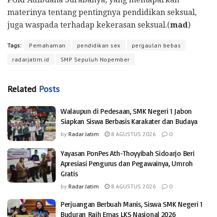
materinya tentang pentingnya pendidikan seksual,
juga waspada terhadap kekerasan seksual.(
mad
)
Tags:
Pemahaman
pendidikan sex
pergaulan bebas
radarjatim.id
SMP Sepuluh Nopember
Related
Posts
Walaupun di Pedesaan, SMK Negeri 1 Jabon
Siapkan Siswa Berbasis Karakater dan Budaya
by
Radar Jatim
8 AGUSTUS 2026
0
Yayasan PonPes Ath-Thoyyibah Sidoarjo Beri
Apresiasi Pengurus dan Pegawainya, Umroh
Gratis
by
Radar Jatim
8 AGUSTUS 2026
0
Perjuangan Berbuah Manis, Siswa SMK Negeri 1
Buduran Raih Emas LKS Nasional 2026