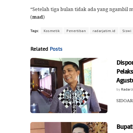
“Setelah tiga bulan tidak ada yang ngambil 
(
mad
)
Tags:
Kosmetik
Penertiban
radarjatim.id
Siswi
Related
Posts
Dispo
Pelak
Agust
by
Radar 
SIDOARJ
Bupat