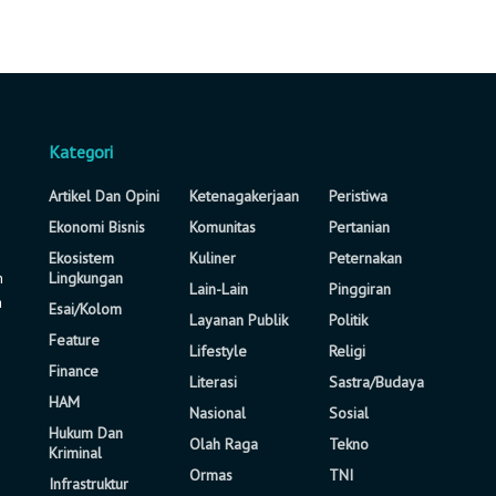
Kategori
Artikel Dan Opini
Ketenagakerjaan
Peristiwa
Ekonomi Bisnis
Komunitas
Pertanian
Ekosistem
Kuliner
Peternakan
n
Lingkungan
Lain-Lain
Pinggiran
a
Esai/Kolom
Layanan Publik
Politik
Feature
Lifestyle
Religi
Finance
Literasi
Sastra/Budaya
HAM
Nasional
Sosial
Hukum Dan
Olah Raga
Tekno
Kriminal
Ormas
TNI
Infrastruktur