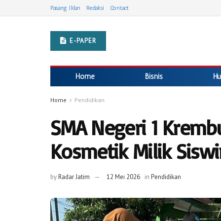
Pasang Iklan
Redaksi
Contact
E-PAPER
Home
Bisnis
Hu
Home
Pendidikan
SMA Negeri 1 Kremb
Kosmetik Milik Sisw
by
Radar Jatim
12 Mei 2026
in
Pendidikan