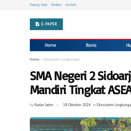
Pasang Iklan
Redaksi
Contact
E-PAPER
Home
Bisnis
Hu
Home
Ekosistem Lingkungan
SMA Negeri 2 Sidoar
Mandiri Tingkat ASE
by
Radar Jatim
18 Oktober 2024
in
Ekosistem Lingkung