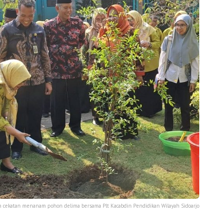
n cekatan menanam pohon delima bersama Plt Kacabdin Pendidikan Wilayah Sidoarjo