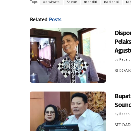
Tags:
Adiwiyata
Asean
mandiri
nasional
ra
Related
Posts
Dispo
Pelak
Agust
by
Radar 
SIDOARJ
Bupat
Sound
by
Radar 
SIDOARJ