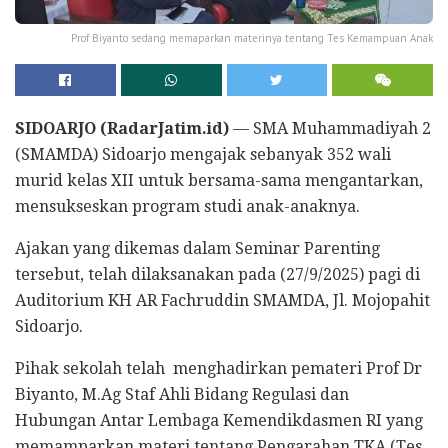
Prof Biyanto sedang memaparkan materinya tentang Tes Kemampuan Anak
SIDOARJO (RadarJatim.id)
— SMA Muhammadiyah 2
(SMAMDA) Sidoarjo mengajak sebanyak 352 wali
murid kelas XII untuk bersama-sama mengantarkan,
mensukseskan program studi anak-anaknya.
Ajakan yang dikemas dalam Seminar Parenting
tersebut, telah dilaksanakan pada (27/9/2025) pagi di
Auditorium KH AR Fachruddin SMAMDA, Jl. Mojopahit
Sidoarjo.
Pihak sekolah telah menghadirkan pemateri Prof Dr
Biyanto, M.Ag Staf Ahli Bidang Regulasi dan
Hubungan Antar Lembaga Kemendikdasmen RI yang
memamparkan materi tentang Pengarahan TKA (Tes