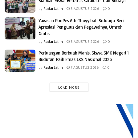
Siapkan Siswa Berbasis Karakater dan Budaya
by
Radar Jatim
8 AGUSTUS 2026
0
Yayasan PonPes Ath-Thoyyibah Sidoarjo Beri
Apresiasi Pengurus dan Pegawainya, Umroh
Gratis
by
Radar Jatim
8 AGUSTUS 2026
0
Perjuangan Berbuah Manis, Siswa SMK Negeri 1
Buduran Raih Emas LKS Nasional 2026
by
Radar Jatim
7 AGUSTUS 2026
0
LOAD MORE