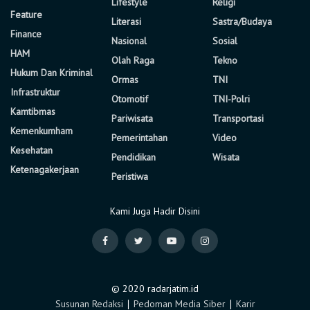
Lifestyle
Religi
Feature
Literasi
Sastra/Budaya
Finance
Nasional
Sosial
HAM
Olah Raga
Tekno
Hukum Dan Kriminal
Ormas
TNI
Infrastruktur
Otomotif
TNI-Polri
Kamtibmas
Pariwisata
Transportasi
Kemenkumham
Pemerintahan
Video
Kesehatan
Pendidikan
Wisata
Ketenagakerjaan
Peristiwa
Kami Juga Hadir Disini
© 2020 radarjatim.id
Susunan Redaksi
∣
Pedoman Media Siber
∣
Karir