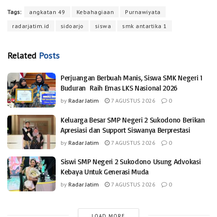
Tags:
angkatan 49
Kebahagiaan
Purnawiyata
radarjatim.id
sidoarjo
siswa
smk antartika 1
Related
Posts
Perjuangan Berbuah Manis, Siswa SMK Negeri 1
Buduran Raih Emas LKS Nasional 2026
by
Radar Jatim
7 AGUSTUS 2026
0
Keluarga Besar SMP Negeri 2 Sukodono Berikan
Apresiasi dan Support Siswanya Berprestasi
by
Radar Jatim
7 AGUSTUS 2026
0
Siswi SMP Negeri 2 Sukodono Usung Advokasi
Kebaya Untuk Generasi Muda
by
Radar Jatim
7 AGUSTUS 2026
0
LOAD MORE