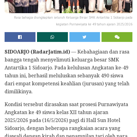
Rasa bahagia diungkapkan seluruh Keluarga Besar SMK Antartika 1 Sidoarjo pada
kegiatan Purnawiyata ke 49 tahun ajaran 2025/2026
SIDOARJO (RadarJatim.id)
— Kebahagiaan dan rasa
bangga tengah menyelimuti keluarga besar SMK
Antartika 1 Sidoarjo. Pada kelulusan Angkatan ke-49
tahun ini, berhasil meluluskan sebanyak 490 siswa
dari empat kompetensi keahlian (jurusan) yang telah
dimilikinya.
Kondisi tersebut dirasakan saat prosesi Purnawiyata
Angkatan ke 49 siswa kelas XII tahun ajaran
2025/2026 pada (16/5/2026) pagi di Hall Sun Hotel
Sidoarjo, dengan beberapa rangkaian acara yang
diawali dengan kirab dan penampilan tari oleh para