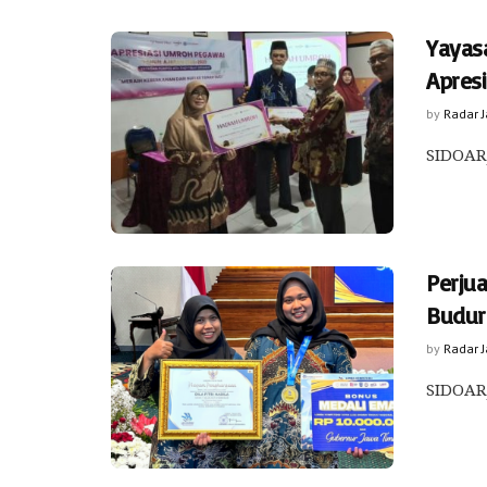
Yayas
Apres
by
Radar 
SIDOARJ
Perju
Budur
by
Radar 
SIDOARJ