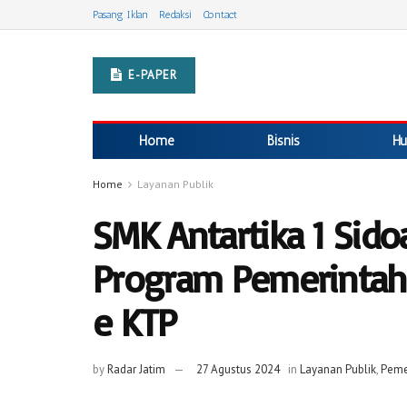
Pasang Iklan
Redaksi
Contact
E-PAPER
Home
Bisnis
Hu
Home
Layanan Publik
SMK Antartika 1 Sid
Program Pemerintah
e KTP
by
Radar Jatim
27 Agustus 2024
in
Layanan Publik
,
Peme