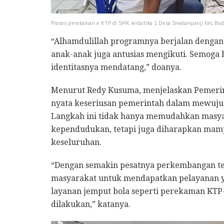
Proses perekaman e KTP di SMK Antartika 1 Desa Siwalanpanji Kec. Bud
“Alhamdulillah programnya berjalan dengan 
anak-anak juga antusias mengikuti. Semoga
identitasnya mendatang,” doanya.
Menurut Redy Kusuma, menjelaskan Pemerint
nyata keseriusan pemerintah dalam mewujudk
Langkah ini tidak hanya memudahkan masya
kependudukan, tetapi juga diharapkan mamp
keseluruhan.
“Dengan semakin pesatnya perkembangan tek
masyarakat untuk mendapatkan pelayanan ya
layanan jemput bola seperti perekaman KTP-e
dilakukan,” katanya.