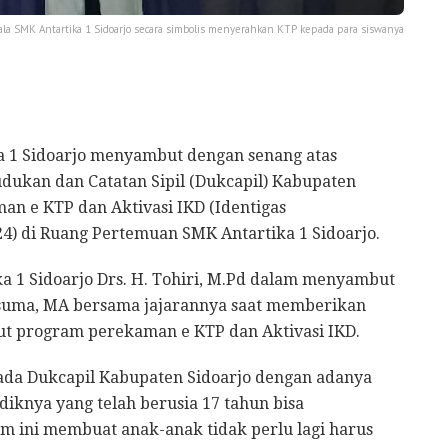
la SMK Antartika 1 Sidoarjo secara simbolis menyerahkan KTP kepada para siswanya
 1 Sidoarjo menyambut dengan senang atas
dukan dan Catatan Sipil (Dukcapil) Kabupaten
an e KTP dan Aktivasi IKD (Identigas
24) di Ruang Pertemuan SMK Antartika 1 Sidoarjo.
ka 1 Sidoarjo Drs. H. Tohiri, M.Pd dalam menyambut
Kusuma, MA bersama jajarannya saat memberikan
ut program perekaman e KTP dan Aktivasi IKD.
ada Dukcapil Kabupaten Sidoarjo dengan adanya
iknya yang telah berusia 17 tahun bisa
am ini membuat anak-anak tidak perlu lagi harus