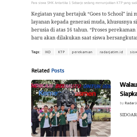
Para siswa SMK Antartika 1 Sidoarjo sedang menunjukkan KTP yang sud
Kegiatan yang bertajuk “Goes to School” in
layanan kepada generasi muda, khususnya si
berusia di atas 16 tahun. “Proses perekama
baru akan dilakukan saat siswa bersangkutan
Tags:
IKD
KTP
perekaman
radarjatim.id
sis
Related
Posts
Walau
Siapk
by
Radar 
SIDOARJ