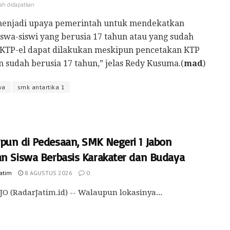
ah didapatkan
i menjadi upaya pemerintah untuk mendekatkan
swa-siswi yang berusia 17 tahun atau yang sudah
n KTP-el dapat dilakukan meskipun pencetakan KTP
 sudah berusia 17 tahun,” jelas Redy Kusuma.(
mad
)
wa
smk antartika 1
pun di Pedesaan, SMK Negeri 1 Jabon
an Siswa Berbasis Karakater dan Budaya
Jatim
8 AGUSTUS 2026
0
O (RadarJatim.id) -- Walaupun lokasinya...