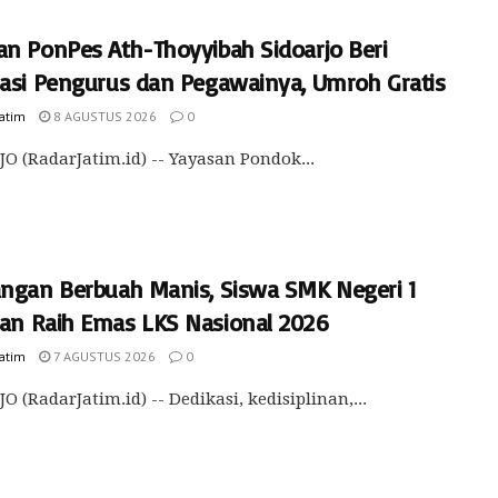
an PonPes Ath-Thoyyibah Sidoarjo Beri
iasi Pengurus dan Pegawainya, Umroh Gratis
Jatim
8 AGUSTUS 2026
0
O (RadarJatim.id) -- Yayasan Pondok...
angan Berbuah Manis, Siswa SMK Negeri 1
an Raih Emas LKS Nasional 2026
Jatim
7 AGUSTUS 2026
0
O (RadarJatim.id) -- Dedikasi, kedisiplinan,...