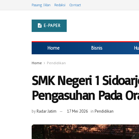
Pasang Iklan
Redaksi
Contact
E-PAPER
Home
Bisnis
Hu
Home
Pendidikan
SMK Negeri 1 Sidoar
Pengasuhan Pada Or
by
Radar Jatim
17 Mei 2026
in
Pendidikan