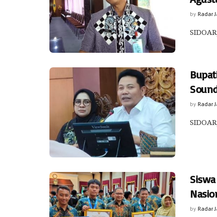
by
Radar 
SIDOARJ
Bupat
Sound
by
Radar 
SIDOARJ
Siswa 
Nasio
by
Radar 