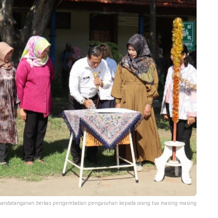
nandatanganan berkas pengembalian pengasuhan kepada orang tua masing-masing