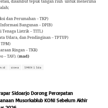
estasi, disambut tepuk tangan riuh untuk menerima
alah;
uksi dan Perumahan – TKP)
 Informasi Bangunan – DPIB)
i Tenaga Listrik – TITL)
ata Udara, dan Pendinginan – TPTUP)
 TPM)
raan Ringan – TKR)
 – TAV). (
mad)
m.id
siswa
SMKN 1 Sda
rapar Sidoarjo Dorong Percepatan
sanaan Musorkablub KONI Sebelum Akhir
us 2026