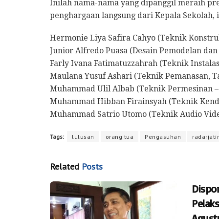
Inilah nama-nama yang dipanggil meraih pr
penghargaan langsung dari Kepala Sekolah, i
Hermonie Liya Safira Cahyo (Teknik Konstr
Junior Alfredo Puasa (Desain Pemodelan dan
Farly Ivana Fatimatuzzahrah (Teknik Instalas
Maulana Yusuf Ashari (Teknik Pemanasan, T
Muhammad Ulil Albab (Teknik Permesinan –
Muhammad Hibban Firainsyah (Teknik Kenda
Muhammad Satrio Utomo (Teknik Audio Video
Tags:
lulusan
orang tua
Pengasuhan
radarjati
Related
Posts
Dispo
Pelak
Agust