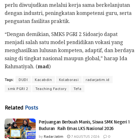
perlu diwujudkan melalui kerja sama berkelanjutan
dengan industri, peningkatan kompetensi guru, serta
penguatan fasilitas praktik.
“Dengan demikian, SMKS PGRI 2 Sidoarjo dapat
menjadi salah satu model pendidikan vokasi yang
menghasilkan lulusan kompeten, adaptif, dan berdaya
saing di tingkat nasional maupun global,” harap Ida
Rahmatiyah. (
mad
)
Tags:
DUDI
Kacabdin
Kolaborasi
radarjatim.id
smk PGRI 2
Teaching Factory
Tefa
Related
Posts
Perjuangan Berbuah Manis, Siswa SMK Negeri 1
Buduran Raih Emas LKS Nasional 2026
by
Radar Jatim
7 AGUSTUS 2026
0