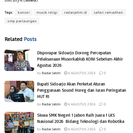
Tags:
konser
musik religi
radarjatim.id
safari ramadhan
smp parlaungan
Related
Posts
Disporapar Sidoarjo Dorong Percepatan
Pelaksanaan Musorkablub KONI Sebelum Akhir
Agustus 2026
by
Radar Jatim
6 AGUSTUS 2026
0
Bupati Sidoarjo Akan Perketat Aturan
Penggunaan Sound Horeg dan Iuran Peringatan
HUT RI
by
Radar Jatim
6 AGUSTUS 2026
0
Siswa SMK Negeri 1 Jabon Raih Juara 1 LKS
Nasional 2026 Bidang Teknologi dan Robotika
by
Radar Jatim
6 AGUSTUS 2026
0