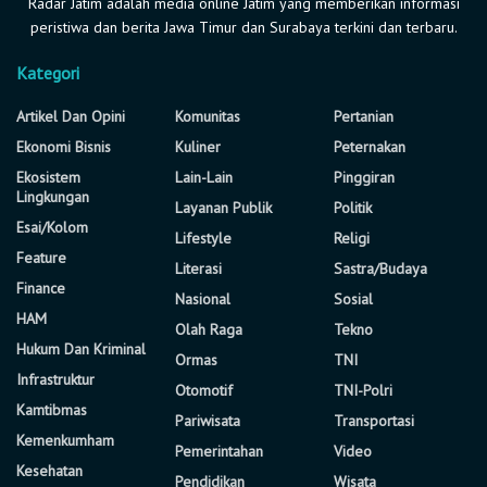
Radar Jatim adalah media online Jatim yang memberikan informasi
peristiwa dan berita Jawa Timur dan Surabaya terkini dan terbaru.
Kategori
Artikel Dan Opini
Komunitas
Pertanian
Ekonomi Bisnis
Kuliner
Peternakan
Ekosistem
Lain-Lain
Pinggiran
Lingkungan
Layanan Publik
Politik
Esai/Kolom
Lifestyle
Religi
Feature
Literasi
Sastra/Budaya
Finance
Nasional
Sosial
HAM
Olah Raga
Tekno
Hukum Dan Kriminal
Ormas
TNI
Infrastruktur
Otomotif
TNI-Polri
Kamtibmas
Pariwisata
Transportasi
Kemenkumham
Pemerintahan
Video
Kesehatan
Pendidikan
Wisata