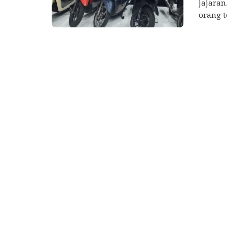
jajaran
orang t