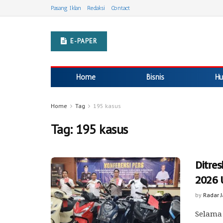
Pasang Iklan
Redaksi
Contact
E-PAPER
Home
Bisnis
Hu
Home
Tag
195 kasus
Tag:
195 kasus
Ditres
2026 
by
Radar 
Selama 