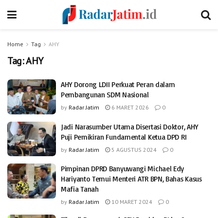
Home
Tag
AHY
Tag:
AHY
AHY Dorong LDII Perkuat Peran dalam
Pembangunan SDM Nasional
by
Radar Jatim
6 MARET 2026
0
Jadi Narasumber Utama Disertasi Doktor, AHY
Puji Pemikiran Fundamental Ketua DPD RI
by
Radar Jatim
5 AGUSTUS 2024
0
Pimpinan DPRD Banyuwangi Michael Edy
Hariyanto Temui Menteri ATR BPN, Bahas Kasus
Mafia Tanah
by
Radar Jatim
10 MARET 2024
0