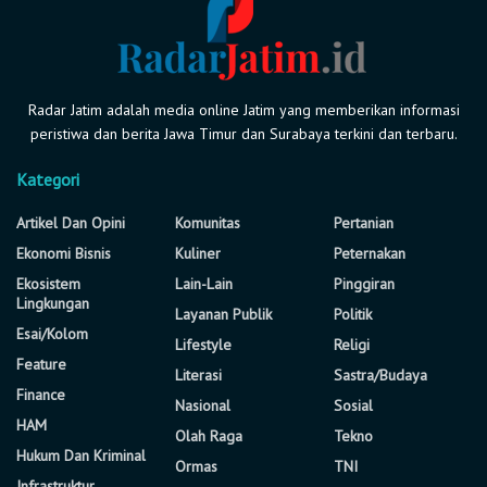
Radar Jatim adalah media online Jatim yang memberikan informasi
peristiwa dan berita Jawa Timur dan Surabaya terkini dan terbaru.
Kategori
Artikel Dan Opini
Komunitas
Pertanian
Ekonomi Bisnis
Kuliner
Peternakan
Ekosistem
Lain-Lain
Pinggiran
Lingkungan
Layanan Publik
Politik
Esai/Kolom
Lifestyle
Religi
Feature
Literasi
Sastra/Budaya
Finance
Nasional
Sosial
HAM
Olah Raga
Tekno
Hukum Dan Kriminal
Ormas
TNI
Infrastruktur